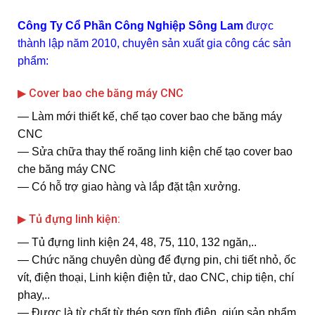
Công Ty Cổ Phần Công Nghiệp Sông Lam
được
thành lập năm 2010, chuyên sản xuất gia công các sản
phẩm:
▶ Cover bao che băng máy CNC
― Làm mới thiết kế, chế tạo cover bao che băng máy
CNC
― Sửa chữa thay thế roăng linh kiện chế tạo cover bao
che băng máy CNC
― Có hỗ trợ giao hàng và lắp đặt tận xưởng.
▶ Tủ đựng linh kiện:
― Tủ đựng linh kiện 24, 48, 75, 110, 132 ngăn,..
― Chức năng chuyên dùng để đựng pin, chi tiết nhỏ, ốc
vít, điện thoại, Linh kiện điện tử, dao CNC, chip tiện, chí
phay,..
― Được là từ chất từ thép sơn tĩnh điện, giúp sản phẩm