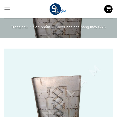
Skip
to
content
Trang chủ
/
Sản phẩm
/
Cover bao che băng máy CNC