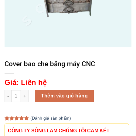
Cover bao che băng máy CNC
Giá:
Liên hệ
Cover bao che băng máy CNC số lượng
Thêm vào giỏ hàng
(
Đánh giá
sản phẩm)
5.00
1
trên 5
dựa trên
CÔNG TY SÔNG LAM CHÚNG TÔI CAM KẾT
đánh giá