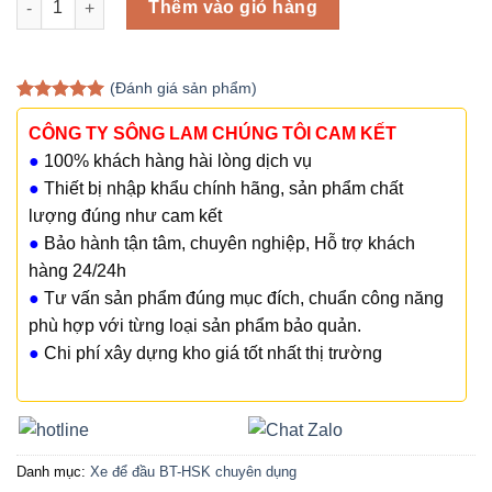
Thêm vào giỏ hàng
(
Đánh giá
sản phẩm)
5.00
1
trên 5
dựa trên
CÔNG TY SÔNG LAM CHÚNG TÔI CAM KẾT
đánh giá
●
100% khách hàng hài lòng dịch vụ
●
Thiết bị nhập khẩu chính hãng, sản phẩm chất
lượng đúng như cam kết
●
Bảo hành tận tâm, chuyên nghiệp, Hỗ trợ khách
hàng 24/24h
●
Tư vấn sản phẩm đúng mục đích, chuẩn công năng
phù hợp với từng loại sản phẩm bảo quản.
●
Chi phí xây dựng kho giá tốt nhất thị trường
Danh mục:
Xe để đầu BT-HSK chuyên dụng