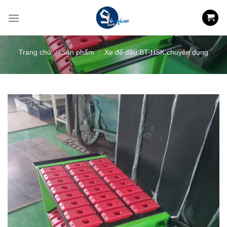
Skip
to
content
Trang chủ
/
Sản phẩm
/
Xe để đầu BT-HSK chuyên dụng