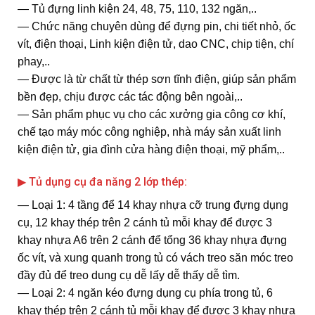
― Tủ đựng linh kiện 24, 48, 75, 110, 132 ngăn,..
― Chức năng chuyên dùng để đựng pin, chi tiết nhỏ, ốc
vít, điện thoại, Linh kiện điện tử, dao CNC, chip tiện, chí
phay,..
― Được là từ chất từ thép sơn tĩnh điện, giúp sản phẩm
bền đẹp, chịu được các tác động bên ngoài,..
― Sản phẩm phục vụ cho các xưởng gia công cơ khí,
chế tạo máy móc công nghiệp, nhà máy sản xuất linh
kiện điện tử, gia đình cửa hàng điện thoại, mỹ phẩm,..
▶ Tủ dụng cụ đa năng 2 lớp thép:
― Loại 1: 4 tầng để 14 khay nhựa cỡ trung đựng dụng
cụ, 12 khay thép trên 2 cánh tủ mỗi khay để được 3
khay nhựa A6 trên 2 cánh để tổng 36 khay nhựa đựng
ốc vít, và xung quanh trong tủ có vách treo săn móc treo
đầy đủ để treo dung cụ dễ lấy dễ thấy dễ tìm.
― Loại 2: 4 ngăn kéo đựng dụng cụ phía trong tủ, 6
khay thép trên 2 cánh tủ mỗi khay để được 3 khay nhựa