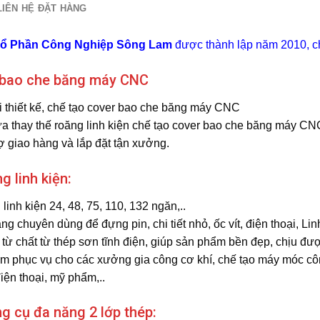
LIÊN HỆ ĐẶT HÀNG
Cổ Phần Công Nghiệp Sông Lam
được thành lập năm 2010, c
 bao che băng máy CNC
thiết kế, chế tạo cover bao che băng máy CNC
 thay thế roăng linh kiện chế tạo cover bao che băng máy CN
ợ giao hàng và lắp đặt tận xưởng.
g linh kiện:
inh kiện 24, 48, 75, 110, 132 ngăn,..
 chuyên dùng để đựng pin, chi tiết nhỏ, ốc vít, điện thoại, Linh
ừ chất từ thép sơn tĩnh điện, giúp sản phẩm bền đẹp, chịu đượ
 phục vụ cho các xưởng gia công cơ khí, chế tạo máy móc công 
iện thoại, mỹ phẩm,..
g cụ đa năng 2 lớp thép: