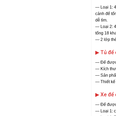
― Loại 1: 
cánh để tổn
dễ tìm.
― Loại 2: 
tổng 18 kha
― 2 lớp thé
▶ Tủ để
― Để được
― Kích thư
― Sản phẩ
― Thiết kế
▶ Xe để 
― Để được
― Loại 1: 