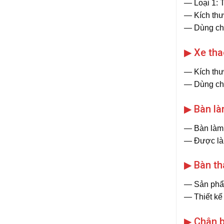
― Loại 1: 
― Kích thư
― Dùng cho
▶ Xe tha
― Kích thư
― Dùng cho
▶ Bàn là
― Bàn làm 
― Được làm 
▶ Bàn th
― Sản phẩm
― Thiết kế 
▶ Chân b