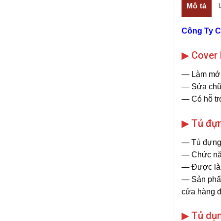
Mô tả
Công Ty 
▶ Cover
― Làm mới 
― Sửa chữa
― Có hỗ tr
▶ Tủ đựn
― Tủ đựng l
― Chức năng
― Được là t
― Sản phẩm
cửa hàng đ
▶ Tủ dụn