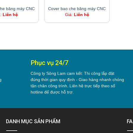
COVER BAO CHE BĂNG MÁY CNC
COVER BAO CHE BĂNG MÁY CNC
che băng máy CNC
Cover bao che băng máy CNC
á:
Liên hệ
Giá:
Liên hệ
Phục vụ 24/7
Công ty Sông Lam cam kết: Thi công lắp đặt
g
đúng thời gian quy định - Giao hàng nhanh chóng
tận chân công trình. Liên hệ trực tiếp theo số
hotline để được hỗ trợ.
DANH MỤC SẢN PHẨM
F