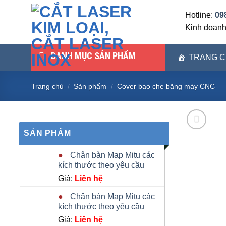
Skip
Hotline:
09
to
Kinh doan
content
DANH MỤC SẢN PHẨM
TRANG 
Trang chủ
/
Sản phẩm
/
Cover bao che băng máy CNC
SẢN PHẨM
Chân bàn Map Mitu các
kích thước theo yêu cầu
Giá:
Liên hệ
Chân bàn Map Mitu các
kích thước theo yêu cầu
Giá:
Liên hệ