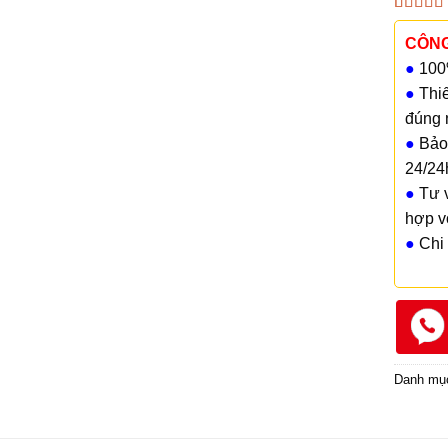
5.00
1
trê
dựa trên
CÔNG
đánh giá
●
100%
●
Thiế
đúng 
●
Bảo 
24/24
●
Tư v
hợp v
●
Chi 
Danh mụ