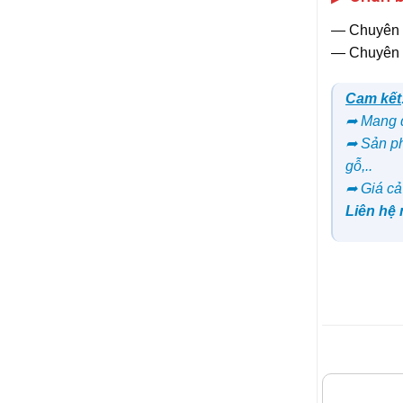
― Chuyên 
― Chuyên 
Cam kết
➦ Mang đ
➦ Sản ph
gỗ,..
➦ Giá cả
Liên hệ
SẢN PHẨM 