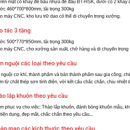
Trên mặt có khay để bầu nhựa để đầu BT-HSK, dưới có 2 khay
ớc 460*700*800mm, tải trọng 300kg
 máy CNC, kho lưu trữ dao có thể di chuyển trong xưởng.
o tác 3 tầng
ớc 500*770*850mm, tải trọng 300kg
 máy CNC, cho xưởng sản xuất, chở hàng và di chuyển trong xư
m nguội các loại theo yêu cầu
nguội cơ khí, thành phẩm và bán thành phẩm sau gia công, chế
từ chất thép sơn tính điện, với kết cấu chắc chắn, chịu nhiệt đ
áo lắp khuôn theo yêu cầu
 phục vụ cho việc: Tháo lắp khuôn, đánh bóng khuôn mẫu, khu
tiện dụng, đẹp mắt, chắc chắn theo yêu cầu,..
àn map các kích thước theo yêu cầu