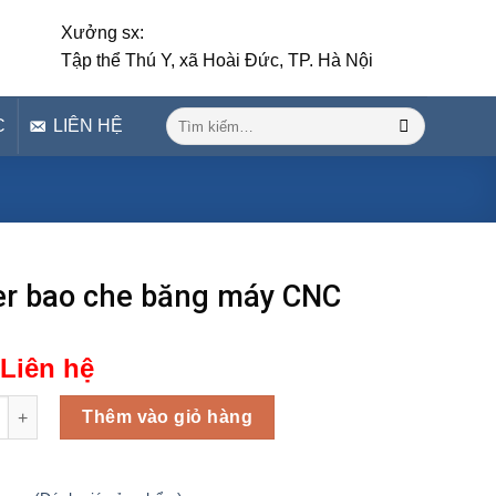
Xưởng sx:
Tập thể Thú Y, xã Hoài Đức, TP. Hà Nội
Tìm
C
LIÊN HỆ
kiếm:
er bao che băng máy CNC
Liên hệ
ao che băng máy CNC số lượng
Thêm vào giỏ hàng