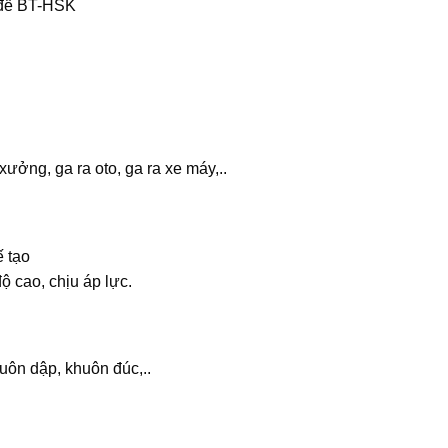
 để BT-HSK
ởng, ga ra oto, ga ra xe máy,..
 tạo
ộ cao, chịu áp lực.
ôn dập, khuôn đúc,..