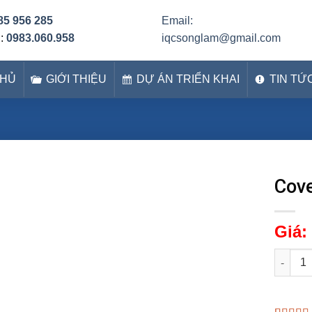
85 956 285
Email:
h:
0983.060.958
iqcsonglam@gmail.com
CHỦ
GIỚI THIỆU
DỰ ÁN TRIỂN KHAI
TIN TỨ
Cov
Giá:
Cover b