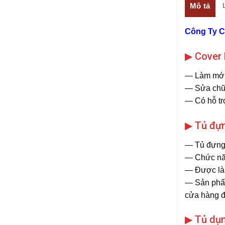
Mô tả
Công Ty 
▶ Cover
― Làm mới 
― Sửa chữa
― Có hỗ tr
▶ Tủ đựn
― Tủ đựng l
― Chức năng
― Được là t
― Sản phẩm
cửa hàng đ
▶ Tủ dụn