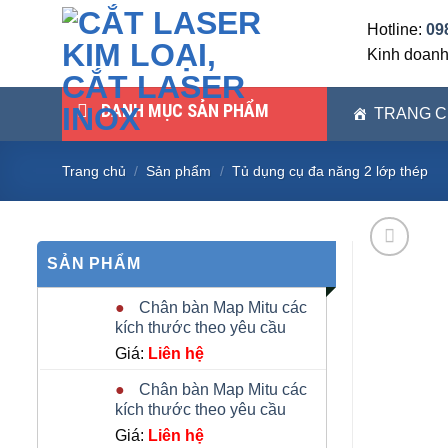
Skip
Hotline:
09
to
Kinh doan
content
DANH MỤC SẢN PHẨM
TRANG 
Trang chủ
/
Sản phẩm
/
Tủ dụng cụ đa năng 2 lớp thép
SẢN PHẨM
Chân bàn Map Mitu các
kích thước theo yêu cầu
Giá:
Liên hệ
Chân bàn Map Mitu các
kích thước theo yêu cầu
Giá:
Liên hệ