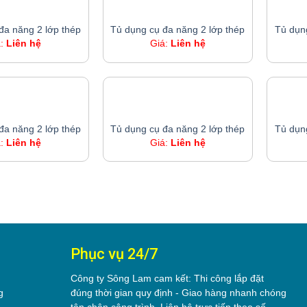
TỦ DỤNG CỤ ĐA NĂNG 2 LỚP THÉP
TỦ DỤNG CỤ ĐA NĂNG 2 LỚP THÉP
đa năng 2 lớp thép
Tủ dụng cụ đa năng 2 lớp thép
Tủ dụn
á:
Liên hệ
Giá:
Liên hệ
TỦ DỤNG CỤ ĐA NĂNG 2 LỚP THÉP
TỦ DỤNG CỤ ĐA NĂNG 2 LỚP THÉP
đa năng 2 lớp thép
Tủ dụng cụ đa năng 2 lớp thép
Tủ dụn
á:
Liên hệ
Giá:
Liên hệ
Phục vụ 24/7
Công ty Sông Lam cam kết: Thi công lắp đặt
g
đúng thời gian quy định - Giao hàng nhanh chóng