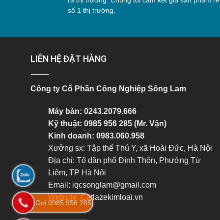
ra thị trường. Chúng tôi cam kết giá sản phẩm rẻ
số 1 thị trường.
LIÊN HỆ ĐẶT HÀNG
Công ty Cổ Phần Công Nghiệp Sông Lam
Máy bàn: 0243.2079.666
Kỹ thuật: 0985 956 285 (Mr. Vận)
Kinh doanh: 0983.060.958
Xưởng sx: Tập thể Thú Y, xã Hoài Đức, Hà Nội
Địa chỉ: Tổ dân phố Đình Thôn, Phường Từ
Liêm, TP Hà Nội
Email: iqcsonglam@gmail.com
Website:
Catlazekimloai.vn
Gọi 0985 956 285