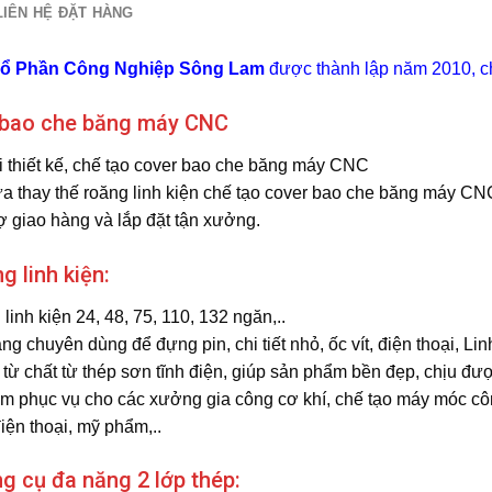
LIÊN HỆ ĐẶT HÀNG
Cổ Phần Công Nghiệp Sông Lam
được thành lập năm 2010, c
 bao che băng máy CNC
thiết kế, chế tạo cover bao che băng máy CNC
 thay thế roăng linh kiện chế tạo cover bao che băng máy CN
ợ giao hàng và lắp đặt tận xưởng.
g linh kiện:
inh kiện 24, 48, 75, 110, 132 ngăn,..
 chuyên dùng để đựng pin, chi tiết nhỏ, ốc vít, điện thoại, Linh
ừ chất từ thép sơn tĩnh điện, giúp sản phẩm bền đẹp, chịu đượ
 phục vụ cho các xưởng gia công cơ khí, chế tạo máy móc công 
iện thoại, mỹ phẩm,..
g cụ đa năng 2 lớp thép: