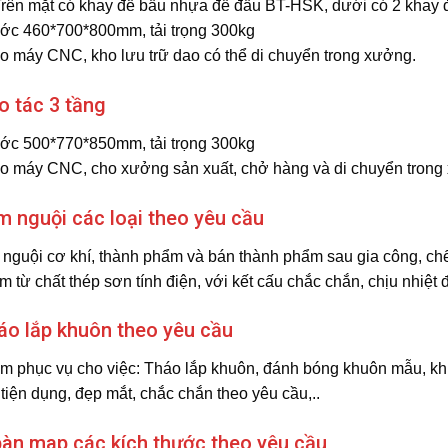
Trên mặt có khay để bầu nhựa để đầu BT-HSK, dưới có 2 khay
ớc 460*700*800mm, tải trọng 300kg
 máy CNC, kho lưu trữ dao có thể di chuyển trong xưởng.
o tác 3 tầng
ớc 500*770*850mm, tải trọng 300kg
 máy CNC, cho xưởng sản xuất, chở hàng và di chuyển trong xư
m nguội các loại theo yêu cầu
nguội cơ khí, thành phẩm và bán thành phẩm sau gia công, chế
từ chất thép sơn tính điện, với kết cấu chắc chắn, chịu nhiệt đ
áo lắp khuôn theo yêu cầu
 phục vụ cho việc: Tháo lắp khuôn, đánh bóng khuôn mẫu, khu
tiện dụng, đẹp mắt, chắc chắn theo yêu cầu,..
àn map các kích thước theo yêu cầu