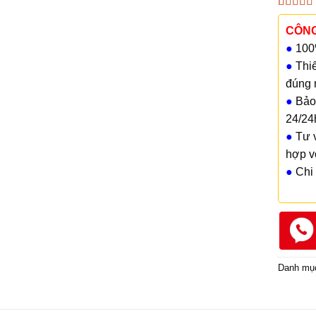
5.00
1
trê
dựa trên
CÔNG
đánh giá
●
100%
●
Thiế
đúng 
●
Bảo 
24/24
●
Tư v
hợp v
●
Chi 
Danh mụ