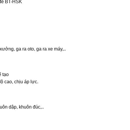
 để BT-HSK
ởng, ga ra oto, ga ra xe máy,..
 tạo
ộ cao, chịu áp lực.
ôn dập, khuôn đúc,..