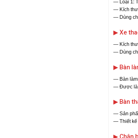
― Loại 1: 
― Kích thư
― Dùng cho
▶ Xe tha
― Kích thư
― Dùng cho
▶ Bàn là
― Bàn làm 
― Được làm 
▶ Bàn th
― Sản phẩm
― Thiết kế 
▶ Chân b