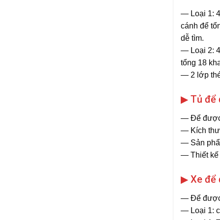
― Loại 1: 
cánh để tổn
dễ tìm.
― Loại 2: 
tổng 18 kha
― 2 lớp thé
▶ Tủ để
― Để được
― Kích thư
― Sản phẩ
― Thiết kế
▶ Xe để 
― Để được
― Loại 1: 