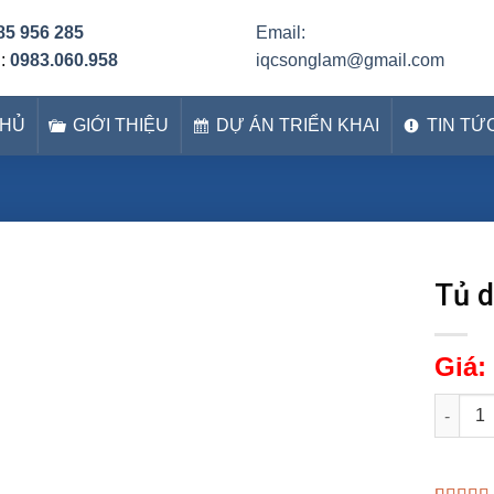
85 956 285
Email:
h:
0983.060.958
iqcsonglam@gmail.com
CHỦ
GIỚI THIỆU
DỰ ÁN TRIỂN KHAI
TIN TỨ
Tủ d
Giá:
Tủ dụng