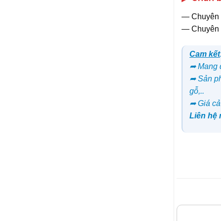
― Chuyên 
― Chuyên 
Cam kết
➦ Mang đ
➦ Sản ph
gỗ,..
➦ Giá cả
Liên hệ
SẢN PHẨM 