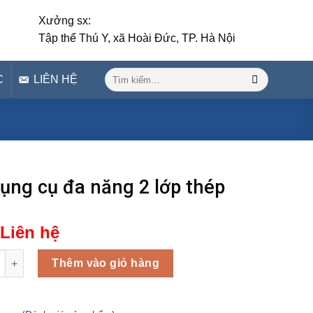
Xưởng sx:
Tập thể Thú Y, xã Hoài Đức, TP. Hà Nội
Tìm
C
LIÊN HỆ
kiếm:
ụng cụ đa năng 2 lớp thép
Liên hệ
 cụ đa năng 2 lớp thép số lượng
Thêm vào giỏ hàng